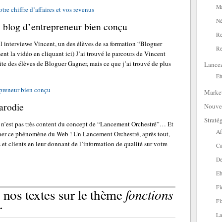
Ma
re chiffre d’affaires et vos revenus
Né
n blog d’entrepreneur bien conçu
Re
l interviewe Vincent, un des élèves de sa formation “Bloguer
Re
nt la vidéo en cliquant ici) J’ai trouvé le parcours de Vincent
ite des élèves de Bloguer Gagner, mais ce que j’ai trouvé de plus
Lance
Et
epreneur bien conçu
Marke
arodie
Nouve
Straté
i n’est pas très content du concept de “Lancement Orchestré”… Et
Af
urner ce phénomène du Web ! Un Lancement Orchestré, après tout,
 et clients en leur donnant de l’information de qualité sur votre
Ca
De
Eb
Fi
fonctions
 nos textes sur le thème
Fi
r
La