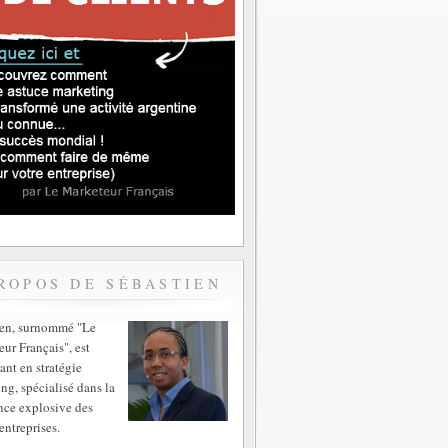
ROPOS DE SÉBASTIEN
ien, surnommé "Le
ur Français", est
ant en stratégie
ng, spécialisé dans la
nce explosive des
entreprises.