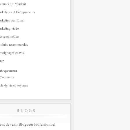
s mots qui vendent
rketeurs et Entrepreneurs
rketing par Email
rketing vidéo
esse et médias
oduits recommandés
moignages et avis
nte
trepreneur
-Commerce
yle de vie et voyages
BLOGS
t devenir Blogueur Professionnel