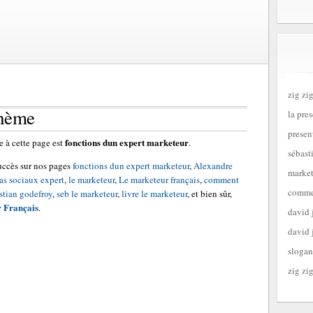
zig zig
thème
la pre
presen
fonctions dun expert marketeur
 à cette page est
.
sébast
uccès sur nos pages
fonctions dun expert marketeur
,
Alexandre
market
as sociaux expert
,
le marketeur
,
Le marketeur français
,
comment
commen
stian godefroy
,
seb le marketeur
,
livre le marketeur
, et bien sûr,
 Français
.
david 
david 
slogan
zig zig