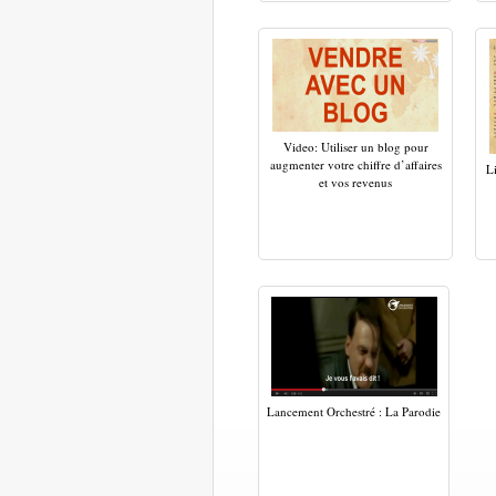
Video: Utiliser un blog pour
augmenter votre chiffre d’affaires
L
et vos revenus
Lancement Orchestré : La Parodie