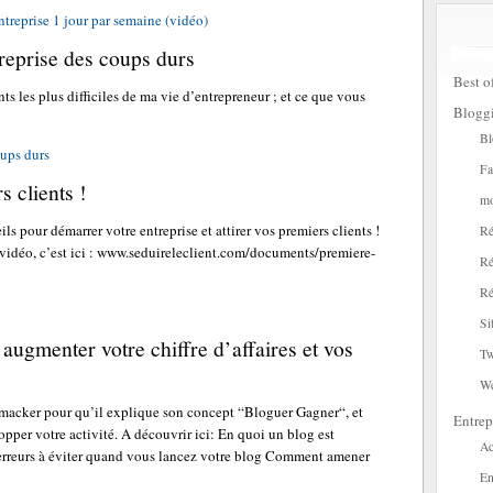
treprise 1 jour par semaine (vidéo)
reprise des coups durs
Best o
s les plus difficiles de ma vie d’entrepreneur ; et ce que vous
Blogg
Bl
ups durs
Fa
 clients !
mo
s pour démarrer votre entreprise et attirer vos premiers clients !
Ré
e vidéo, c’est ici : www.seduireleclient.com/documents/premiere-
Ré
Ré
Si
 augmenter votre chiffre d’affaires et vos
Tw
W
Amacker pour qu’il explique son concept “Bloguer Gagner“, et
Entrep
per votre activité. A découvrir ici: En quoi un blog est
Ac
s erreurs à éviter quand vous lancez votre blog Comment amener
En