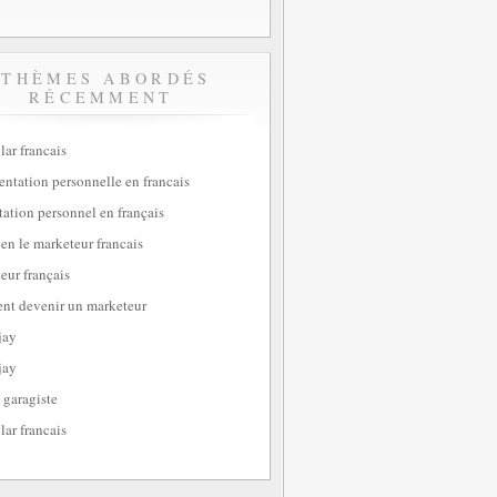
THÈMES ABORDÉS
RÉCEMMENT
lar francais
sentation personnelle en francais
tation personnel en français
ien le marketeur francais
eur français
t devenir un marketeur
jay
jay
 garagiste
lar francais