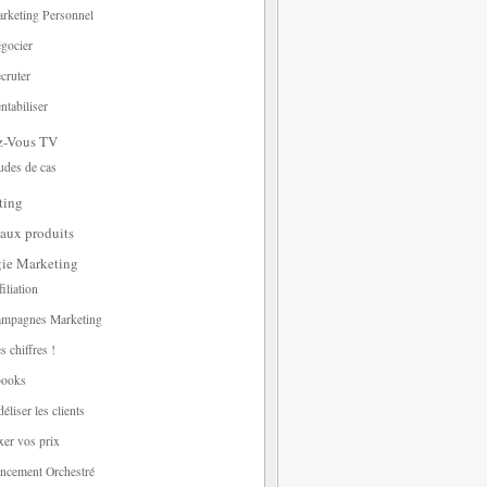
rketing Personnel
gocier
cruter
ntabiliser
z-Vous TV
udes de cas
ting
aux produits
gie Marketing
filiation
mpagnes Marketing
s chiffres !
ooks
déliser les clients
xer vos prix
ncement Orchestré