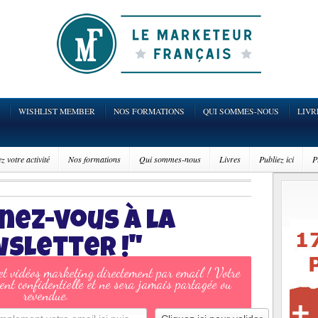
WISHLIST MEMBER
NOS FORMATIONS
QUI SOMMES-NOUS
LIVR
 votre activité
Nos formations
Qui sommes-nous
Livres
Publiez ici
P
nez-vous à la
sletter !"
 et vidéos marketing directement par email ! Votre
ent confidentielle et ne sera jamais partagée ou
revendue.