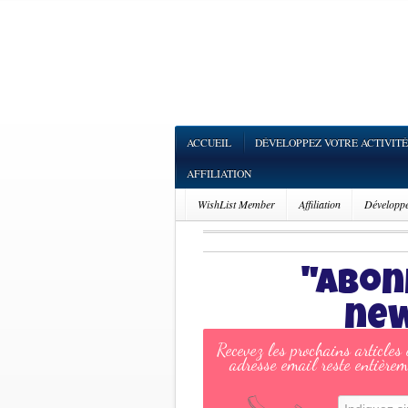
ACCUEIL
DÉVELOPPEZ VOTRE ACTIVITÉ
AFFILIATION
WishList Member
Affiliation
Développez
"Abon
new
Recevez les prochains articles
adresse email reste entièrem