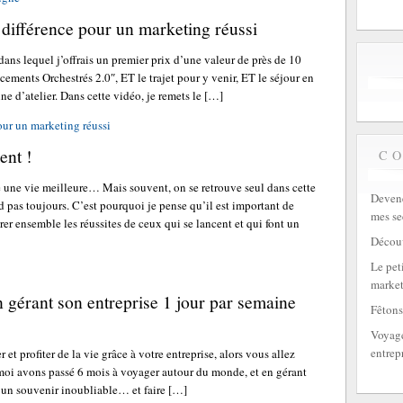
la différence pour un marketing réussi
dans lequel j’offrais un premier prix d’une valeur de près de 10
ements Orchestrés 2.0″, ET le trajet pour y venir, ET le séjour en
ine d’atelier. Dans cette vidéo, je remets le […]
pour un marketing réussi
ent !
C
e une vie meilleure… Mais souvent, on se retrouve seul dans cette
Devene
 pas toujours. C’est pourquoi je pense qu’il est important de
mes se
brer ensemble les réussites de ceux qui se lancent et qui font un
Découv
Le peti
market
gérant son entreprise 1 jour par semaine
Fêtons
Voyage
entrep
 et profiter de la vie grâce à votre entreprise, alors vous allez
 moi avons passé 6 mois à voyager autour du monde, et en gérant
ir un souvenir inoubliable… et faire […]