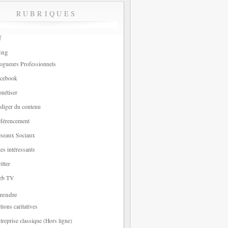
RUBRIQUES
f
ing
ogueurs Professionnels
cebook
nétiser
diger du contenu
férencement
seaux Sociaux
tes intéressants
itter
eb TV
rendre
tions caritatives
treprise classique (Hors ligne)