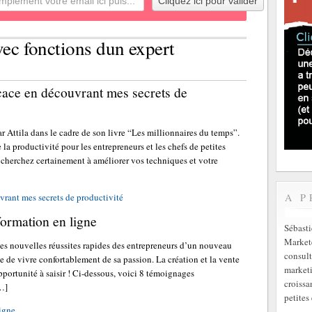
vec fonctions dun expert
cace en découvrant mes secrets de
par Attila dans le cadre de son livre “Les millionnaires du temps”.
 la productivité pour les entrepreneurs et les chefs de petites
s cherchez certainement à améliorer vos techniques et votre
A P
rant mes secrets de productivité
formation en ligne
Sébast
Markete
es nouvelles réussites rapides des entrepreneurs d’un nouveau
consult
le de vivre confortablement de sa passion. La création et la vente
marketi
pportunité à saisir ! Ci-dessous, voici 8 témoignages
croissa
[…]
petites 
ligne