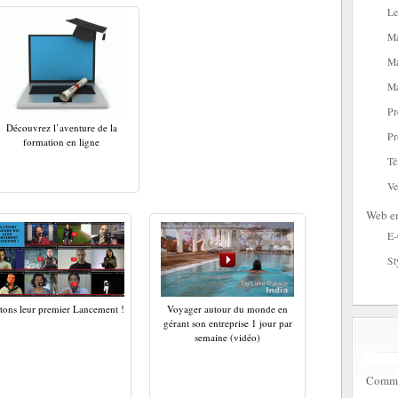
Le
Ma
Ma
Ma
Pr
Découvrez l’aventure de la
Pr
formation en ligne
Té
Ve
Web en
E
St
tons leur premier Lancement !
Voyager autour du monde en
gérant son entreprise 1 jour par
semaine (vidéo)
Commen