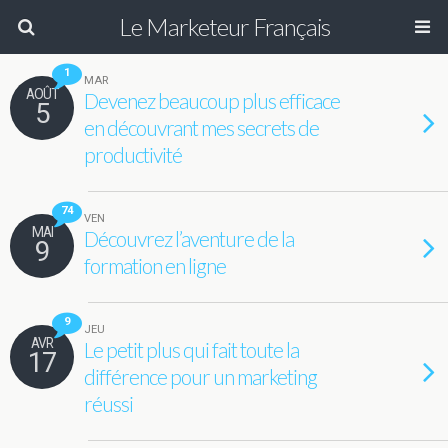
Le Marketeur Français
1
MAR
AOÛT
Devenez beaucoup plus efficace
5
en découvrant mes secrets de
productivité
74
VEN
MAI
Découvrez l’aventure de la
9
formation en ligne
9
JEU
AVR
Le petit plus qui fait toute la
17
différence pour un marketing
réussi