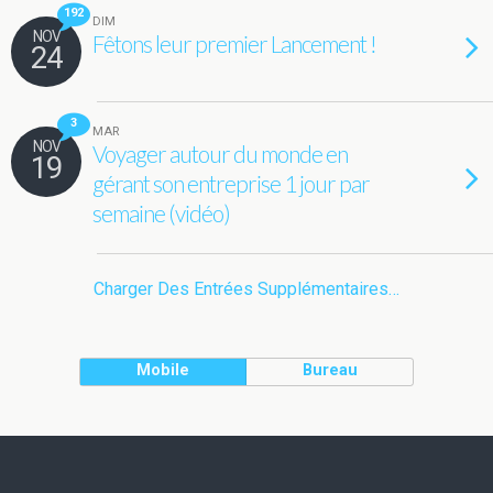
192
DIM
NOV
Fêtons leur premier Lancement !
24
3
MAR
NOV
Voyager autour du monde en
19
gérant son entreprise 1 jour par
semaine (vidéo)
Charger Des Entrées Supplémentaires…
Mobile
Bureau