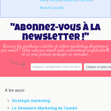
Web
|
Twitter
|
Facebook
|
YouTube
|
More Posts (46)
"Abonnez-vous à la
newsletter !"
Recevez les prochains articles et vidéos marketing directement
par email ! Votre adresse email reste entièrement confidentielle
et ne sera jamais partagée ou revendue.
A lire aussi :
Stratégie marketing
Le Séminaire Marketing de l’année