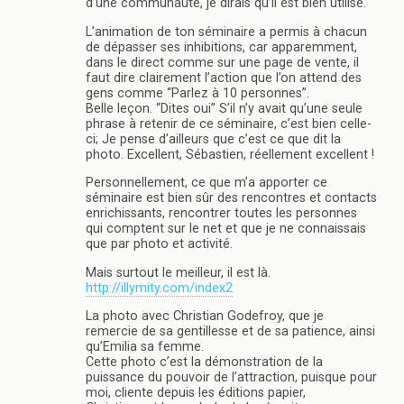
d’une communauté, je dirais qu’il est bien utilisé.
L’animation de ton séminaire a permis à chacun
de dépasser ses inhibitions, car apparemment,
dans le direct comme sur une page de vente, il
faut dire clairement l’action que l’on attend des
gens comme “Parlez à 10 personnes”.
Belle leçon. “Dites oui” S’il n’y avait qu’une seule
phrase à retenir de ce séminaire, c’est bien celle-
ci; Je pense d’ailleurs que c’est ce que dit la
photo. Excellent, Sébastien, réellement excellent !
Personnellement, ce que m’a apporter ce
séminaire est bien sûr des rencontres et contacts
enrichissants, rencontrer toutes les personnes
qui comptent sur le net et que je ne connaissais
que par photo et activité.
Mais surtout le meilleur, il est là.
http://illymity.com/index2
La photo avec Christian Godefroy, que je
remercie de sa gentillesse et de sa patience, ainsi
qu’Emilia sa femme.
Cette photo c’est la démonstration de la
puissance du pouvoir de l’attraction, puisque pour
moi, cliente depuis les éditions papier,