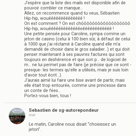
J’espère que la liste des mails est disponible afin de
pouvoir combler ce manque…
Allez, on recommence quand tu veux, Sébastien
Hip-hip, wouêêêêêêêêêêêêêê !
On est comment ? On est chôôôôôôôôôôôôôôôôôô
Hip-hip, wouêêêêêêêêêêêêêeêêêêêêêêêêêê !
Une petite pensée pour Caroline, sympa comme un
jeton de casino (celui à 100 bien sûr, à défaut de celui
à 1000 que j’ai réclamé à Caroline quand elle m’a
demandé de choisir dans le gros saladier…) et qui doit
penser maintenant à ses pauvres factures qui sont
toujours en deshérence et que son p… de logiciel de
m… ne lui permet pas de faire (je précise que ce sont -
presque- les termes qu’elle a utilisés, mais je suis loin
d’avoir tout écrit…).
J’aurais aimé lui faire une bise avant de partir, mais
elle était trop entourée, comme une princesse dans
un conte de fées…
Portez-vous bien, tous !
Sebastien de sg-autorepondeur
mer
Le matin, Caroline nous disait “choisissez un
jeton”.