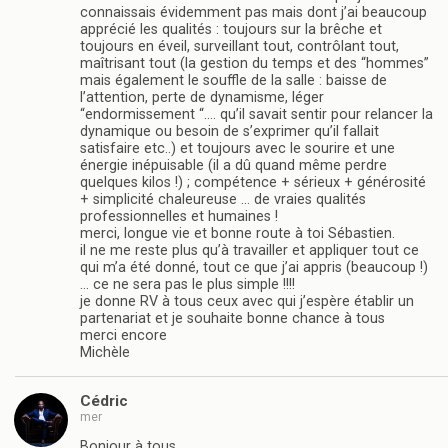
connaissais évidemment pas mais dont j’ai beaucoup
apprécié les qualités : toujours sur la brêche et
toujours en éveil, surveillant tout, contrôlant tout,
maîtrisant tout (la gestion du temps et des “hommes”
mais également le souffle de la salle : baisse de
l’attention, perte de dynamisme, léger
“endormissement “…. qu’il savait sentir pour relancer la
dynamique ou besoin de s’exprimer qu’il fallait
satisfaire etc..) et toujours avec le sourire et une
énergie inépuisable (il a dû quand même perdre
quelques kilos !) ; compétence + sérieux + générosité
+ simplicité chaleureuse … de vraies qualités
professionnelles et humaines !
merci, longue vie et bonne route à toi Sébastien.
il ne me reste plus qu’à travailler et appliquer tout ce
qui m’a été donné, tout ce que j’ai appris (beaucoup !)
… ce ne sera pas le plus simple !!!!
je donne RV à tous ceux avec qui j’espère établir un
partenariat et je souhaite bonne chance à tous
merci encore
Michèle
Cédric
mer
Bonjour à tous,