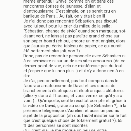
même entendu ! Grave, comme on dit dans ces
rencontres éprises de jeunesse, d’élan et
d’enthousiasme. C’est simple, on se serait cru en
banlieue de Paris… Au fait, on y était bien !!!
Je n’ai donc pas rencontré Sébastien, pas discuté
avec lui sauf pour lui crier du milieu de la salle :
“Sébastien, change de stylo” quand son marqueur, soi-
disant vert, ne laissait pas paraître grand chose sur
son paper-board (eh oui, encore un mot anglais, alors
que j’aurais pu écrire tableau de papier, ce qui aurait
été nettement plus joli, non ?)…
Donc, pas de rencontre personnelle avec Sébastien ni
à ce séminaire ni sur un de ses sites amoureux (de ce
dernier point de vue, cela ne m’intéresse pas du tout
et j’espère que lui non plus…) et il n’y a donc rien à en
dire.
Je n’ai, personnellement, pas tout compris dans le
faux-vrai amateurisme de David et ses soucis de
branchements électriques et électroniques aléatoires
(allez-y donc à Thouars, et vous verrez ce qu’il y a à
voir…)… Qu’importe, seul le résultat compte et, grâce à
la vidéo de David, grâce au script (de Sébastien ?), à la
présence télégénique d’Aurélien et aussi un peu au
sujet de la proposition (ah oui, faut-il insister sur le fait
que c’est quelque chose de totalement gratuit ?), 65
% des personnes se sont inscrites.
Oui, c’est vrai, je me moque un peu de votre