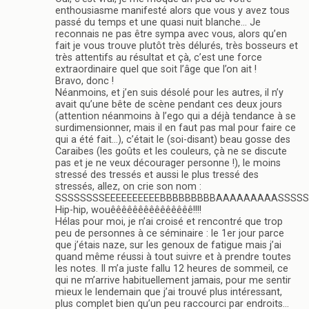
enthousiasme manifesté alors que vous y avez tous
passé du temps et une quasi nuit blanche… Je
reconnais ne pas être sympa avec vous, alors qu’en
fait je vous trouve plutôt très délurés, très bosseurs et
très attentifs au résultat et çà, c’est une force
extraordinaire quel que soit l’âge que l’on ait !
Bravo, donc !
Néanmoins, et j’en suis désolé pour les autres, il n’y
avait qu’une bête de scène pendant ces deux jours
(attention néanmoins à l’ego qui a déjà tendance à se
surdimensionner, mais il en faut pas mal pour faire ce
qui a été fait…), c’était le (soi-disant) beau gosse des
Caraibes (les goûts et les couleurs, çà ne se discute
pas et je ne veux décourager personne !), le moins
stressé des tressés et aussi le plus tressé des
stressés, allez, on crie son nom :
SSSSSSSSEEEEEEEEEEBBBBBBBBBAAAAAAAAASSSSSSSSSSS
Hip-hip, wouêêêêêêêêêêêêêêê!!!!
Hélas pour moi, je n’ai croisé et rencontré que trop
peu de personnes à ce séminaire : le 1er jour parce
que j’étais naze, sur les genoux de fatigue mais j’ai
quand même réussi à tout suivre et à prendre toutes
les notes. Il m’a juste fallu 12 heures de sommeil, ce
qui ne m’arrive habituellement jamais, pour me sentir
mieux le lendemain que j’ai trouvé plus intéressant,
plus complet bien qu’un peu raccourci par endroits…