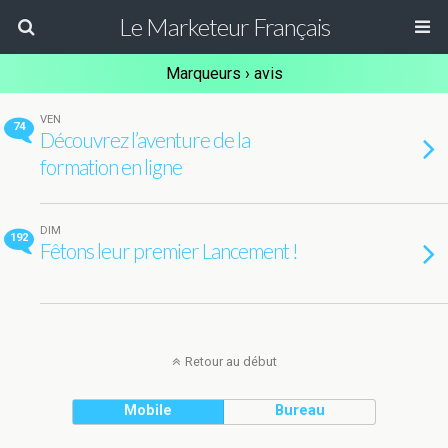
Le Marketeur Français
Marqueurs › avis
VEN
74
Découvrez l’aventure de la
formation en ligne
DIM
192
Fêtons leur premier Lancement !
Retour au début
Mobile
Bureau