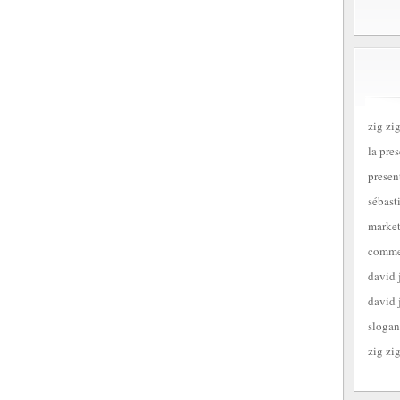
zig zig
la pre
presen
sébast
market
commen
david 
david 
slogan
zig zig