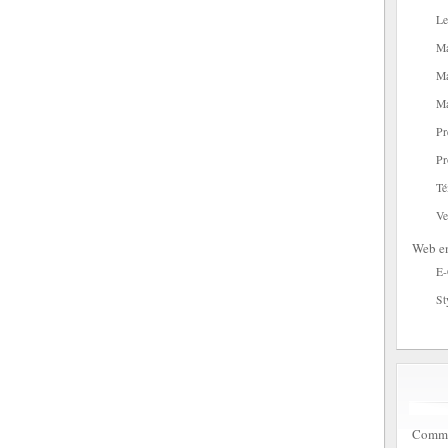
Le
Ma
Ma
Ma
Pr
Pr
Té
Ve
Web en
E
St
Commen