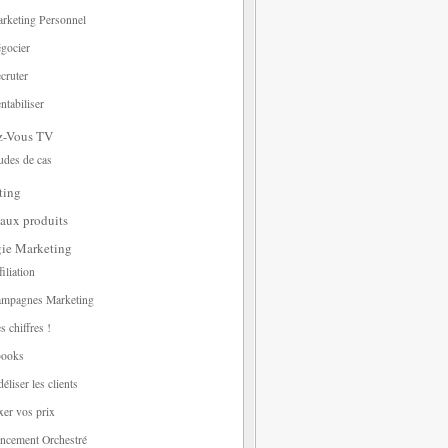
rketing Personnel
gocier
cruter
ntabiliser
z-Vous TV
udes de cas
ting
aux produits
gie Marketing
filiation
mpagnes Marketing
s chiffres !
ooks
déliser les clients
xer vos prix
ncement Orchestré