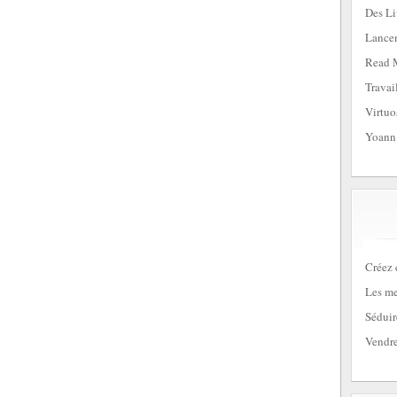
Des Li
Lancem
Read 
Travai
Virtuo
Yoann
Créez 
Les me
Séduir
Vendre