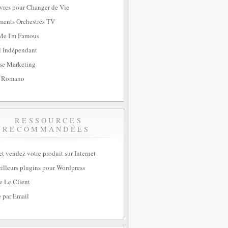
vres pour Changer de Vie
ents Orchestrés TV
Me I'm Famous
l Indépendant
se Marketing
 Romano
RESSOURCES
RECOMMANDÉES
et vendez votre produit sur Internet
illeurs plugins pour Wordpress
e Le Client
 par Email