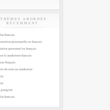
THÈMES ABORDÉS
RÉCEMMENT
lar francais
sentation personnelle en francais
tation personnel en français
ien le marketeur francais
eur français
t devenir un marketeur
jay
jay
 garagiste
lar francais