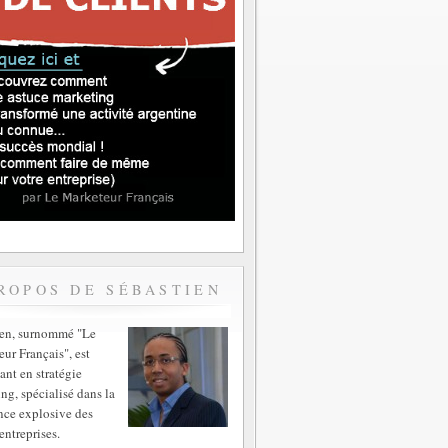
ROPOS DE SÉBASTIEN
ien, surnommé "Le
ur Français", est
ant en stratégie
ng, spécialisé dans la
nce explosive des
entreprises.