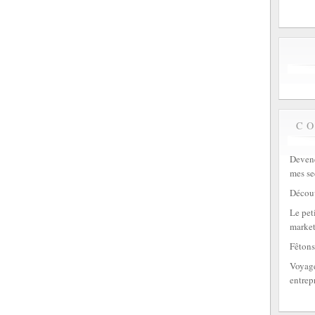
C
Devene
mes se
Découv
Le peti
market
Fêtons
Voyage
entrep