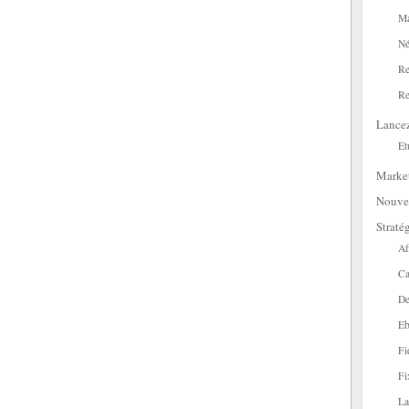
Ma
Né
Re
Re
Lance
Et
Marke
Nouve
Straté
Af
Ca
De
Eb
Fi
Fi
La