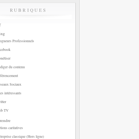
RUBRIQUES
f
ing
ogueurs Professionnels
cebook
nétiser
diger du contenu
férencement
seaux Sociaux
tes intéressants
itter
eb TV
rendre
tions caritatives
treprise classique (Hors ligne)