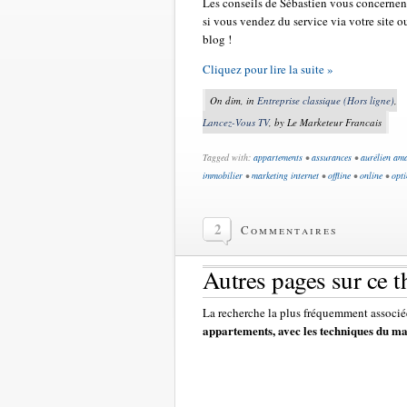
Les conseils de Sébastien vous concernen
si vous vendez du service via votre site o
blog !
Cliquez pour lire la suite »
On dim, in
Entreprise classique (Hors ligne)
,
Lancez-Vous TV
, by Le Marketeur Francais
Tagged with:
appartements
•
assurances
•
aurélien am
immobilier
•
marketing internet
•
offline
•
online
•
opti
2
Commentaires
Autres pages sur ce 
La recherche la plus fréquemment associée
appartements, avec les techniques du ma