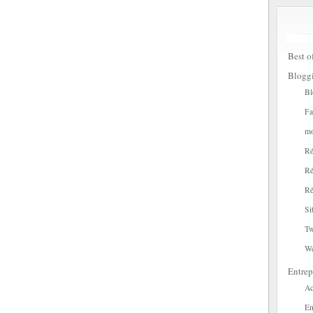
Best o
Blogg
Bl
Fa
mo
Ré
Ré
Ré
Si
Tw
W
Entrep
Ac
En