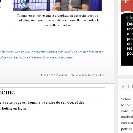
t
u
Tommy est un bel exemple d’application des techniques du
marketing Web, pour une activité traditionnelle ! Sébastien le
conseille, en vidéo.
acker
•
broccoli
•
courtier
•
entreprise classique
•
formulaire de contact
•
hors-ligne
•
miser
•
services
•
site web
•
tommy beyer
•
vendre du service
Ecrivez-moi un commentaire
A P
thème
Sébast
Tommy : vendre du service, et des
 à cette page est
Markete
rketing en ligne
.
consult
marketi
croissa
petites 