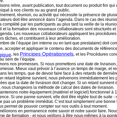
e.
sons relire, avant publication, tout document ou produit fini qui d
qué à nos clients ou au grand public.
énement, réunion, ou activité qui nécessite la présence de plusi
rateurs doit être annoncé dans l’agenda. Dans le cas des réunion
a complété par les participants au plus tard la veille de la réunio
il et la formation des nouveaux collaborateurs sont structurés 
agenda. Les nouveaux collaborateurs appliquent les procédures
rs tâches, et contribuent à leur amélioration.
mbre de l’équipe (en interne ou en tant que prestataire) doit co
re, accepter et appliquer le contenu des documents de référence
Principes Opérationnels
gique
, les
, et les Procédures con
 au sein de l’équipe.
nons nos promesses. Si nous promettons une date de livraison
romesse. Mieux vaut prévoir à l’avance un temps de marge, et re
dans les temps, que de devoir faire face à des retards de dernièr
un retard légitime survient, nous prévenons immédiatement les
es que la date de livraison doit changer. Si un retard survient 
, nous changeons la méthode de calcul des dates de livraison.
intenons notre équipement (matériel et logiciel) fonctionnel à
ce. Si une panne survient, elle doit être réglée tout de suite -
e pas un problème immédiat. C’est tout simplement une bonne 
us permet de pouvoir compter sur nos outils à tout moment.
éliorons en permanence notre savoir et notre savoir faire. N
me de formation - et nous veillons à être nous-mêmes à la point