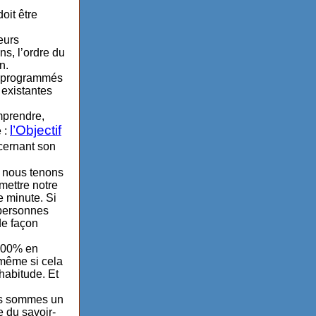
oit être
eurs
s, l’ordre du
n.
et programmés
 existantes
mprendre,
l’Objectif
 :
cernant son
, nous tenons
mettre notre
e minute. Si
 personnes
de façon
 100% en
 même si cela
habitude. Et
ous sommes un
e du savoir-