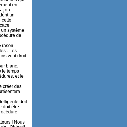
sement en
façon
 dont un
 cette
icace.
e un système
rocédure de
 rasoir
les”. Les
ns vont droit
sur blanc.
s le temps
édures, et le
de créer des
présentera
elligente doit
 doit être
procédure
ateurs ! Nous