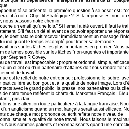
 à ce que les dépenses de l’entreprise se fassent dans l’optique 
ique.
pportunité se présente, la première question à se poser est : “c
era-t-il à notre Objectif Stratégique ?” Si la réponse est non, ou 
e, nous passons notre chemin.
ouche un email qu’une fois.” Si l’email a été ouvert, il faut le trai
tement. S’il faut un délai avant de pouvoir apporter une répons
, le destinataire doit recevoir immédiatement un message l’inf
t lui indiquant le temps escompté pour traiter sa demande.
availlons sur les tâches les plus importantes en premier. Nous 
 de temps possible sur les tâches “non-urgentes et importantes
s par Stephen R Covey.
eu de travail est impeccable : propre et ordonné, simple, efficace
 d’un client ou d’un partenaire d’affaires doit nous rendre fier d
nement de travail.
nue est le reflet de notre entreprise : professionnelle, sobre, av
n particulière au bon gout et à la qualité de notre image. Lors 
ntacts avec le grand public, la presse, nos partenaires ou la clie
 de notre tenue reflètent la charte du Marketeur Français : Bleu
lanc, gris clair.
tons une attention toute particulière à la langue française. Nou
i d’un anglicisme quand un mot français serait aussi efficace.
nts que chaque mot prononcé ou écrit reflète notre niveau de
ionnalisme et la qualité de notre travail. Nous faisons le maxi
er. Nous sommes patients et reconnaissants quand une correcti