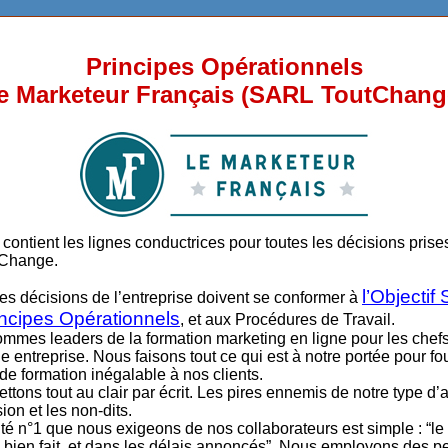
Principes Opérationnels
e Marketeur Français (SARL ToutChang
ontient les lignes conductrices pour toutes les décisions prise
tChange.
l’Objectif
les décisions de l’entreprise doivent se conformer à
incipes Opérationnels
, et aux Procédures de Travail.
mmes leaders de la formation marketing en ligne pour les chefs 
entreprise. Nous faisons tout ce qui est à notre portée pour fou
de formation inégalable à nos clients.
tons tout au clair par écrit. Les pires ennemis de notre type d’a
sion et les non-dits.
té n°1 que nous exigeons de nos collaborateurs est simple : “le t
it, bien fait, et dans les délais annoncés”. Nous employons des 