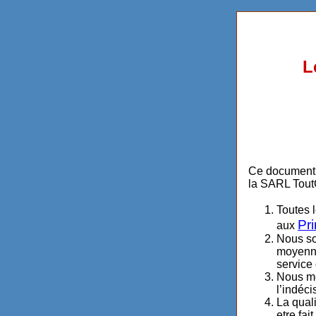
L
Ce document c
la SARL Tou
Toutes 
Pr
aux
Nous so
moyenne 
service 
Nous met
l’indéci
La quali
etre fa