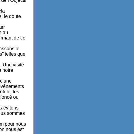
de l’Objectif
ela
si le doute
ter
e au
ormant de ce
passons le
” telles que
. Une visite
e notre
ec une
d’événements
ntèle, les
 foncé ou
s évitons
 Nous sommes
mum pour nous
on nous est