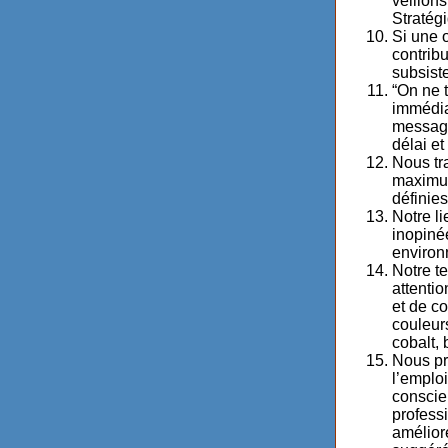
veillons
Stratég
Si une o
contribu
subsist
“On ne t
immédia
message
délai e
Nous tr
maximum
définie
Notre li
inopinée
environ
Notre te
attentio
et de co
couleurs
cobalt, b
Nous prê
l’emplo
conscie
profess
amélior