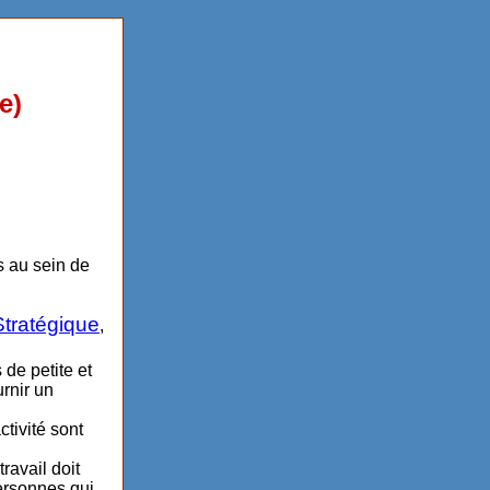
e)
s au sein de
 Stratégique
,
de petite et
rnir un
ctivité sont
ravail doit
personnes qui