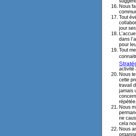
suggéré
Nous fai
communi
Tout év
collabo
jour ser
L’accue
dans l’
pour leu
Tout me
connait
Straté
activité
Nous te
cette p
travail 
jamais 
concerné
répétée
Nous ma
permanen
ne caus
cela no
Nous am
organis