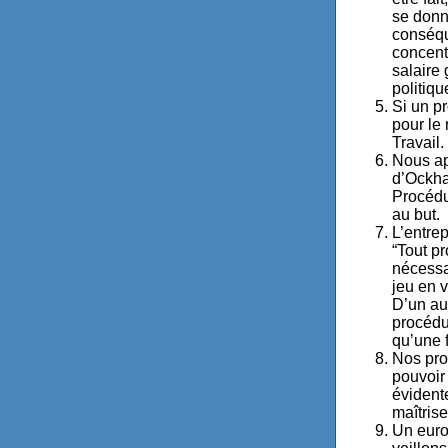
se donn
conséqu
concent
salaire 
politiqu
Si un p
pour le
Travail.
Nous ap
d’Ockha
Procédu
au but.
L’entre
“Tout p
nécessai
jeu en v
D’un aut
procédu
qu’une 
Nos proc
pouvoir
évident
maîtrise
Un euro