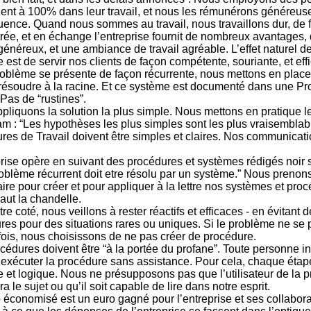
ent à 100% dans leur travail, et nous les rémunérons généreu
ence. Quand nous sommes au travail, nous travaillons dur, de 
rée, et en échange l’entreprise fournit de nombreux avantages,
généreux, et une ambiance de travail agréable. L’effet naturel de
e est de servir nos clients de façon compétente, souriante, et eff
roblème se présente de façon récurrente, nous mettons en plac
 résoudre à la racine. Et ce système est documenté dans une P
 Pas de “rustines”.
pliquons la solution la plus simple. Nous mettons en pratique le
m : “Les hypothèses les plus simples sont les plus vraisemblab
res de Travail doivent être simples et claires. Nos communicatio
prise opère en suivant des procédures et systèmes rédigés noir 
roblème récurrent doit etre résolu par un système.” Nous prenon
re pour créer et pour appliquer à la lettre nos systèmes et proc
aut la chandelle.
re coté, nous veillons à rester réactifs et efficaces - en évitant 
res pour des situations rares ou uniques. Si le problème ne se 
fois, nous choisissons de
ne pas
créer de procédure.
édures doivent être “à la portée du profane”. Toute personne int
 exécuter la procédure sans assistance. Pour cela, chaque étape
e et logique. Nous ne présupposons pas que l’utilisateur de la 
ra le sujet ou qu’il soit capable de lire dans notre esprit.
 économisé est un euro gagné pour l’entreprise et ses collabor