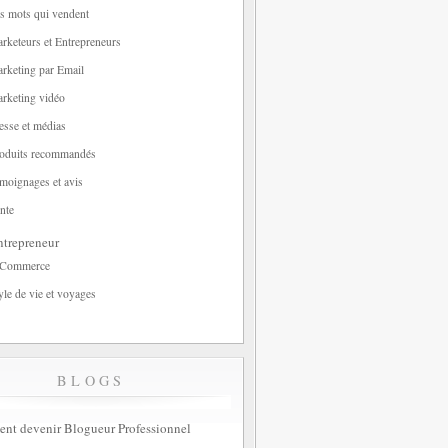
s mots qui vendent
rketeurs et Entrepreneurs
rketing par Email
rketing vidéo
esse et médias
oduits recommandés
moignages et avis
nte
trepreneur
-Commerce
yle de vie et voyages
BLOGS
t devenir Blogueur Professionnel