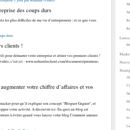
treprise 1 jour par semaine (vidéo)
Ma
reprise des coups durs
Né
s les plus difficiles de ma vie d’entrepreneur ; et ce que vous
Re
Re
ups durs
Lance
 clients !
Et
Marke
s pour démarrer votre entreprise et attirer vos premiers clients !
e vidéo, c’est ici : www.seduireleclient.com/documents/premiere-
Nouve
Straté
Af
 augmenter votre chiffre d’affaires et vos
Ca
De
Eb
Amacker pour qu’il explique son concept “Bloguer Gagner“, et
per votre activité. A découvrir ici: En quoi un blog est
Fi
s erreurs à éviter quand vous lancez votre blog Comment amener
Fi
La