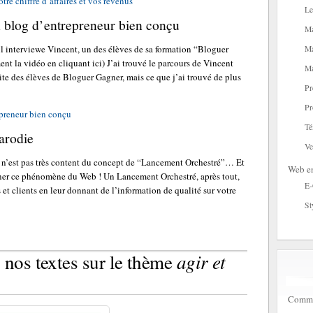
re chiffre d’affaires et vos revenus
Le
n blog d’entrepreneur bien conçu
Ma
l interviewe Vincent, un des élèves de sa formation “Bloguer
Ma
nt la vidéo en cliquant ici) J’ai trouvé le parcours de Vincent
Ma
ite des élèves de Bloguer Gagner, mais ce que j’ai trouvé de plus
Pr
Pr
epreneur bien conçu
Té
arodie
Ve
i n’est pas très content du concept de “Lancement Orchestré”… Et
Web en
urner ce phénomène du Web ! Un Lancement Orchestré, après tout,
E
 et clients en leur donnant de l’information de qualité sur votre
St
agir et
 nos textes sur le thème
Commen