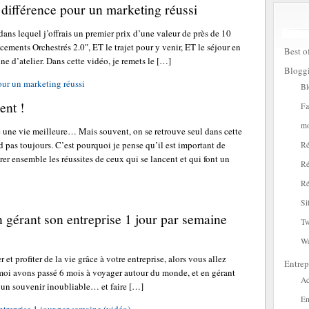
la différence pour un marketing réussi
dans lequel j’offrais un premier prix d’une valeur de près de 10
ements Orchestrés 2.0″, ET le trajet pour y venir, ET le séjour en
Best o
ine d’atelier. Dans cette vidéo, je remets le […]
Blogg
pour un marketing réussi
Bl
ent !
Fa
mo
e une vie meilleure… Mais souvent, on se retrouve seul dans cette
 pas toujours. C’est pourquoi je pense qu’il est important de
Ré
brer ensemble les réussites de ceux qui se lancent et qui font un
Ré
Ré
Si
gérant son entreprise 1 jour par semaine
Tw
W
 et profiter de la vie grâce à votre entreprise, alors vous allez
Entrep
 moi avons passé 6 mois à voyager autour du monde, et en gérant
Ac
ir un souvenir inoubliable… et faire […]
En