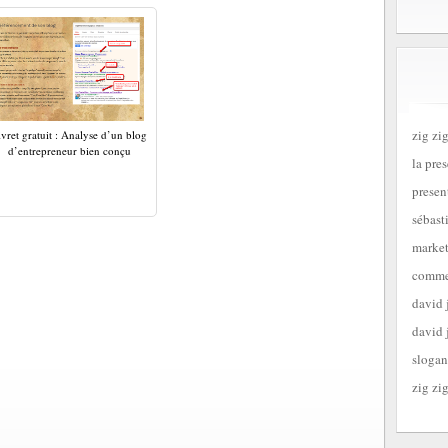
zig zig
ivret gratuit : Analyse d’un blog
d’entrepreneur bien conçu
la pre
presen
sébast
market
commen
david 
david 
slogan
zig zig