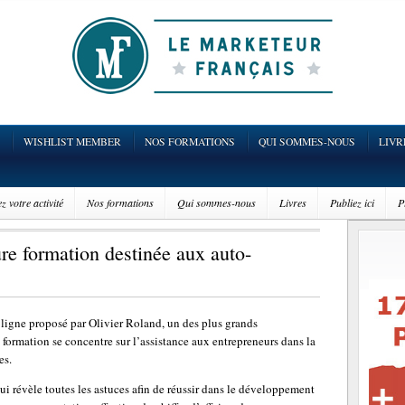
WISHLIST MEMBER
NOS FORMATIONS
QUI SOMMES-NOUS
LIVR
 votre activité
Nos formations
Qui sommes-nous
Livres
Publiez ici
P
eure formation destinée aux auto-
n ligne proposé par Olivier Roland, un des plus grands
e formation se concentre sur l’assistance aux entrepreneurs dans la
es.
ui révèle toutes les astuces afin de réussir dans le développement