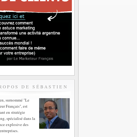
ROPOS DE SÉBASTIEN
ien, surnommé "Le
ur Français", est
ant en stratégie
ng, spécialisé dans la
nce explosive des
entreprises.