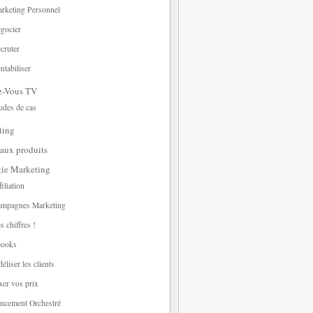
rketing Personnel
gocier
cruter
ntabiliser
z-Vous TV
udes de cas
ting
aux produits
gie Marketing
filiation
mpagnes Marketing
s chiffres !
ooks
déliser les clients
xer vos prix
ncement Orchestré