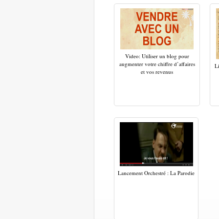
Video: Utiliser un blog pour
augmenter votre chiffre d’affaires
L
et vos revenus
Lancement Orchestré : La Parodie