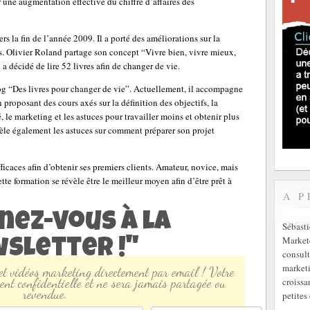
 une augmentation effective du chiffre d’affaires des
rs la fin de l’année 2009. Il a porté des améliorations sur la
s. Olivier Roland partage son concept “Vivre bien, vivre mieux,
 a décidé de lire 52 livres afin de changer de vie.
blog “Des livres pour changer de vie”. Actuellement, il accompagne
 proposant des cours axés sur la définition des objectifs, la
, le marketing et les astuces pour travailler moins et obtenir plus
vèle également les astuces sur comment préparer son projet
ficaces afin d’obtenir ses premiers clients. Amateur, novice, mais
ette formation se révèle être le meilleur moyen afin d’être prêt à
A P
nez-vous à la
Sébast
Markete
sletter !"
consult
marketi
 et vidéos marketing directement par email ! Votre
croissa
ent confidentielle et ne sera jamais partagée ou
revendue.
petites 