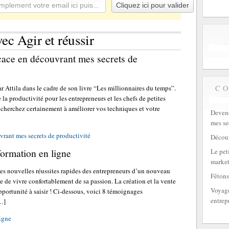
ec Agir et réussir
cace en découvrant mes secrets de
C
par Attila dans le cadre de son livre “Les millionnaires du temps”.
 la productivité pour les entrepreneurs et les chefs de petites
s cherchez certainement à améliorer vos techniques et votre
Devene
mes se
rant mes secrets de productivité
Découv
formation en ligne
Le peti
market
es nouvelles réussites rapides des entrepreneurs d’un nouveau
Fêtons
le de vivre confortablement de sa passion. La création et la vente
Voyage
pportunité à saisir ! Ci-dessous, voici 8 témoignages
entrep
[…]
ligne