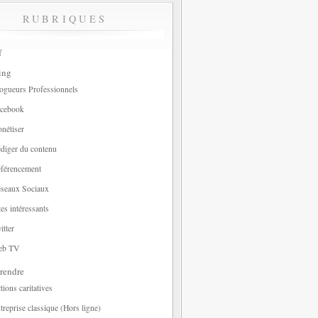
RUBRIQUES
f
ing
ogueurs Professionnels
cebook
nétiser
diger du contenu
férencement
seaux Sociaux
tes intéressants
itter
eb TV
rendre
tions caritatives
treprise classique (Hors ligne)