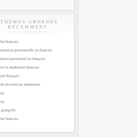
THÈMES ABORDÉS
RÉCEMMENT
lar francais
sentation personnelle en francais
tation personnel en français
ien le marketeur francais
eur français
t devenir un marketeur
jay
jay
 garagiste
lar francais