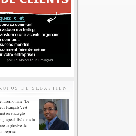
ROPOS DE SÉBASTIEN
ien, surnommé "Le
ur Français", est
ant en stratégie
ng, spécialisé dans la
nce explosive des
entreprises.