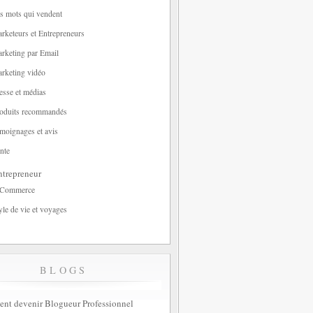
s mots qui vendent
rketeurs et Entrepreneurs
rketing par Email
rketing vidéo
esse et médias
oduits recommandés
moignages et avis
nte
trepreneur
-Commerce
yle de vie et voyages
BLOGS
t devenir Blogueur Professionnel