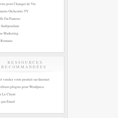
vres pour Changer de Vie
ents Orchestrés TV
Me I'm Famous
l Indépendant
se Marketing
 Romano
RESSOURCES
RECOMMANDÉES
et vendez votre produit sur Internet
illeurs plugins pour Wordpress
e Le Client
 par Email