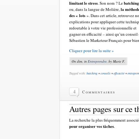
limitant le stress
batching
. Son nom ? Le
la méthod
ou, dans la langue de Molière,
des « lots
». Dans cet article, retrouvez n
explications pour appliquer cette techni
redoutable à votre vie professionnelle et
gagner en efficacité – ainsi qu’un conseil
Sébastien le Marketeur Français pour bien
Cliquez pour lire la suite »
On dim, in
Entreprendre
, by Marie F.
Tagged with:
batching
•
conseils
•
efficacité
•
entrepre
4
Commentaires
Autres pages sur ce 
La recherche la plus fréquemment associée
pour organiser vos tâches
.