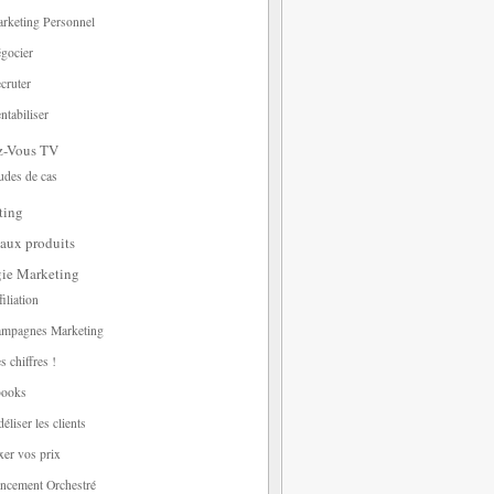
rketing Personnel
gocier
cruter
ntabiliser
z-Vous TV
udes de cas
ting
aux produits
gie Marketing
filiation
mpagnes Marketing
s chiffres !
ooks
déliser les clients
xer vos prix
ncement Orchestré