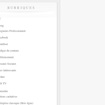
RUBRIQUES
f
ing
ogueurs Professionnels
cebook
nétiser
diger du contenu
férencement
seaux Sociaux
tes intéressants
itter
eb TV
rendre
tions caritatives
treprise classique (Hors ligne)