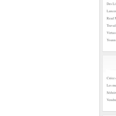
Des Li
Lancem
Read 
Travai
Virtuo
Yoann
Créez 
Les me
Séduir
Vendre