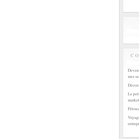
C
Devene
mes se
Découv
Le peti
market
Fêtons
Voyage
entrep