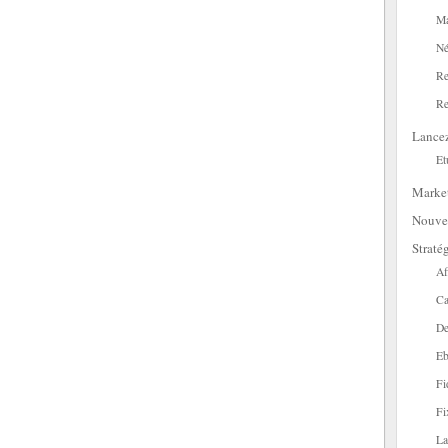
Ma
Né
Re
Re
Lance
Et
Marke
Nouve
Straté
Af
Ca
De
Eb
Fi
Fi
La