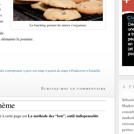
,
e
os
que
Le batching permet de mieux s’organiser.
 de
 démarrer la journée.
ndre
•
entrepreneur
•
gérer son temps
•
gestion du temps
•
Productivité
•
Travailler
A P
Ecrivez-moi un commentaire
Sébast
thème
Markete
consult
La méthode des “lots”, outil indispensable
 à cette page est
marketi
croissa
petites 