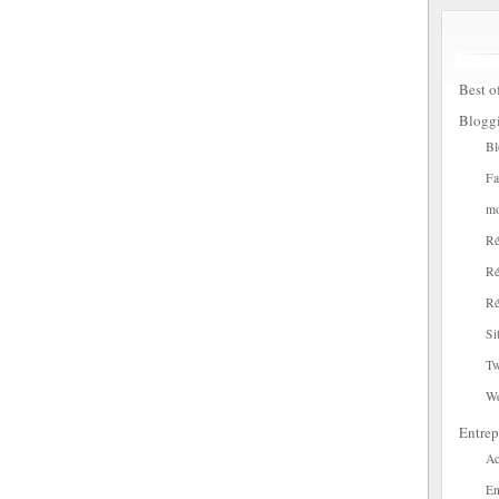
Best o
Blogg
Bl
Fa
mo
Ré
Ré
Ré
Si
Tw
W
Entrep
Ac
En