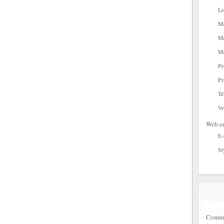
Le
Ma
Ma
Ma
Pr
Pr
Té
Ve
Web en
E
St
Commen