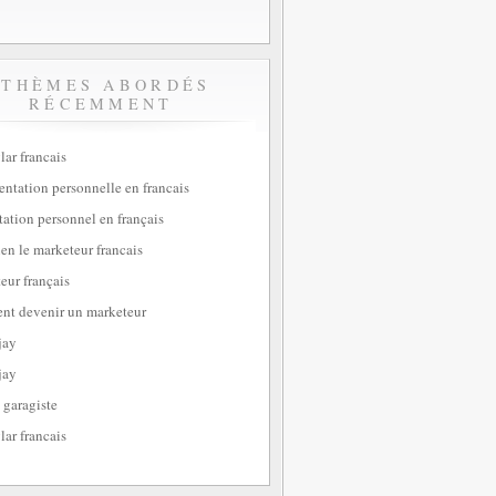
THÈMES ABORDÉS
RÉCEMMENT
lar francais
sentation personnelle en francais
tation personnel en français
ien le marketeur francais
eur français
t devenir un marketeur
jay
jay
 garagiste
lar francais