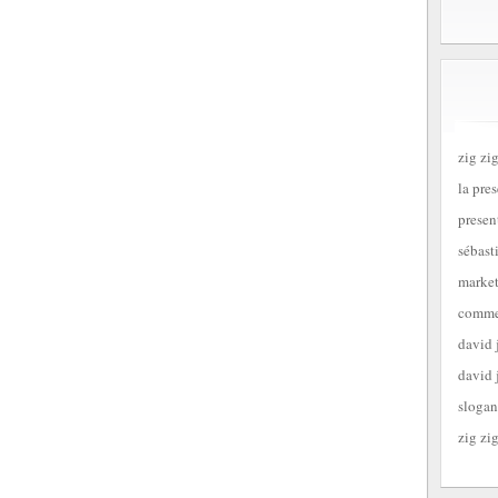
zig zig
la pre
presen
sébast
market
commen
david 
david 
slogan
zig zig