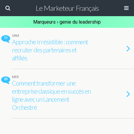
Le Marketeur Français
Marqueurs › genie du leadership
SAM
11
Approche Irrésistible : comment
recruter des partenaires et
affiliés
MER
23
Comment transformer une
entreprise classique en succès en
ligne avec un Lancement
Orchestré