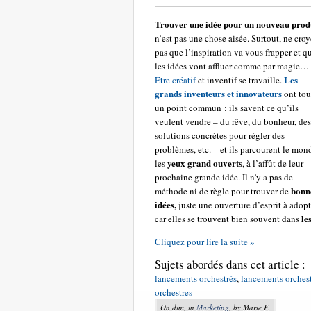
Trouver une idée pour un nouveau prod
n’est pas une chose aisée. Surtout, ne cro
pas que l’inspiration va vous frapper et q
les idées vont affluer comme par magie…
Les
Etre créatif
et inventif se travaille.
grands inventeurs et innovateurs
ont tou
un point commun : ils savent ce qu’ils
veulent vendre – du rêve, du bonheur, des
solutions concrètes pour régler des
problèmes, etc. – et ils parcourent le mon
yeux grand ouverts
les
, à l’affût de leur
prochaine grande idée. Il n’y a pas de
bonn
méthode ni de règle pour trouver de
idées,
juste une ouverture d’esprit à adopt
le
car elles se trouvent bien souvent dans
Cliquez pour lire la suite »
Sujets abordés dans cet article :
lancements orchestrés
,
lancements orches
orchestres
On dim, in
Marketing
, by Marie F.