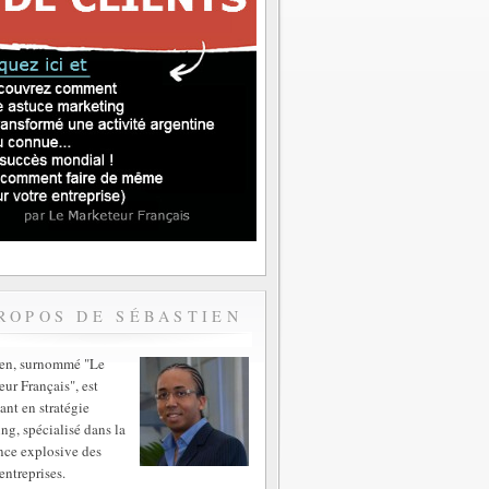
ROPOS DE SÉBASTIEN
ien, surnommé "Le
ur Français", est
ant en stratégie
ng, spécialisé dans la
nce explosive des
entreprises.