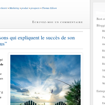
rchestré
•
Marketing
•
produit
•
prospects
•
Thomas Edison
Best o
Ecrivez-moi un commentaire
Blogg
Bl
sons qui expliquent le succès de son
Fa
us”
mo
Ré
Ré
ppé
de
Ré
Si
ce
Tw
ses
W
Entrep
’il
Ac
du
En