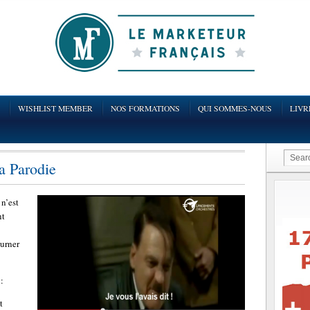
WISHLIST MEMBER
NOS FORMATIONS
QUI SOMMES-NOUS
LIVR
a Parodie
 n’est
nt
ourner
 :
t