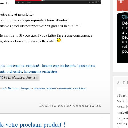
ion de
votre site et newsletter
roduit ou service qui réponde à leurs attentes,
ns vos produits pour pouvoir en garantir la qualité !
 le monde… Si vous aussi vous faites face à une concurrence
 rigolez un bon coup avec cette vidéo
trés
,
lancements orchestrés
,
lancements orchestrés
,
lancements
nts orchestrés
,
lancements orchestrés
TV
, by Le Marketeur Français
A P
•
avis Marketeur Français
•
lancement orchestré
•
partenariat stratégique
Sébast
Markete
Ecrivez-moi un commentaire
consult
marketi
croissa
e votre prochain produit !
petites 