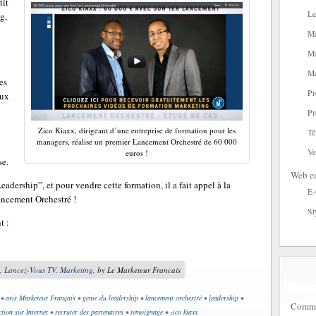
tit
Le
g,
Ma
Ma
Ma
es
Pr
aux
Pr
Zico Kiaxx, dirigeant d’une entreprise de formation pour les
Té
managers, réalise un premier Lancement Orchestré de 60 000
Ve
euros !
se.
Web en
eadership”, et pour vendre cette formation, il a fait appel à la
E
Lancement Orchestré !
St
t :
,
Lancez-Vous TV
,
Marketing
, by Le Marketeur Francais
•
avis Marketeur Français
•
genie du leadership
•
lancement orchestré
•
leadership
•
Commen
tion sur Internet
•
recruter des partenaires
•
témoignage
•
zico kiaxx