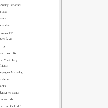
rketing Personnel
gocier
cruter
ntabiliser
z-Vous TV
udes de cas
ting
aux produits
gie Marketing
filiation
mpagnes Marketing
s chiffres !
ooks
déliser les clients
xer vos prix
ncement Orchestré