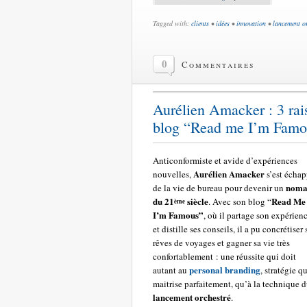
Tagged with:
clients
•
idées
•
innovation
•
lancement o
0
Commentaires
Aurélien Amacker : 3 rai
blog “Read me I’m Famo
Anticonformiste et avide d’expériences
Aurélien Amacker
nouvelles,
s’est écha
noma
de la vie de bureau pour devenir un
du 21
siècle
Read Me
. Avec son blog “
ème
I’m Famous”
, où il partage son expérien
et distille ses conseils, il a pu concrétiser 
rêves de voyages et gagner sa vie très
confortablement : une réussite qui doit
personal branding
autant au
, stratégie qu
maitrise parfaitement, qu’à la technique 
lancement orchestré
.