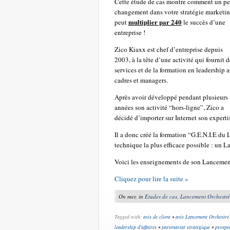
Cette étude de cas montre comment un pe
changement dans votre stratégie marketin
multiplier par 240
peut
le succès d’une
entreprise !
Zico Kiaxx est chef d’entreprise depuis
2003, à la tête d’une activité qui fournit d
services et de la formation en leadership 
cadres et managers.
Après avoir développé pendant plusieurs
années son activité “hors-ligne”, Zico a
décidé d’importer sur Internet son experti
Il a donc créé la formation “G.E.N.I.E du L
technique la plus efficace possible : un 
Voici les enseignements de son Lancemen
Cliquez pour lire la suite »
On mer, in
Etudes de cas
,
Lancement Orchestré
Tagged with:
avis de client
•
avis Lancement Orchestré
leadership d'affaires
•
partenariat stratégique
•
prospec