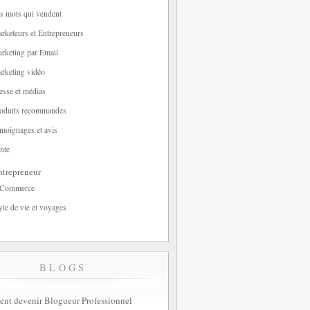
s mots qui vendent
rketeurs et Entrepreneurs
rketing par Email
rketing vidéo
esse et médias
oduits recommandés
moignages et avis
nte
trepreneur
-Commerce
yle de vie et voyages
BLOGS
t devenir Blogueur Professionnel