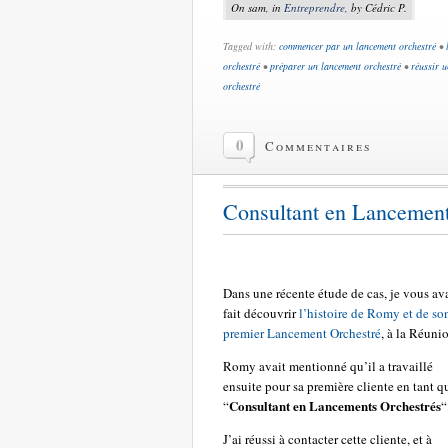
On sam, in
Entreprendre
, by Cédric P.
Tagged with:
commencer par un lancement orchestré
•
orchestré
•
préparer un lancement orchestré
•
réussir 
orchestré
0
Commentaires
Consultant en Lancement O
Dans une récente étude de cas, je vous av
fait découvrir
l’histoire de Romy et de so
premier Lancement Orchestré
, à la Réuni
Romy avait mentionné qu’il a travaillé
ensuite pour sa première cliente en tant q
Consultant en Lancements Orchestrés
“
“
J’ai réussi à contacter cette cliente, et à