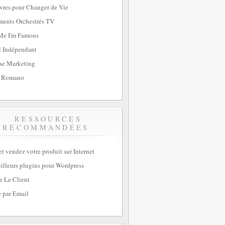
vres pour Changer de Vie
ents Orchestrés TV
Me I'm Famous
l Indépendant
se Marketing
 Romano
RESSOURCES
RECOMMANDÉES
et vendez votre produit sur Internet
illeurs plugins pour Wordpress
e Le Client
 par Email