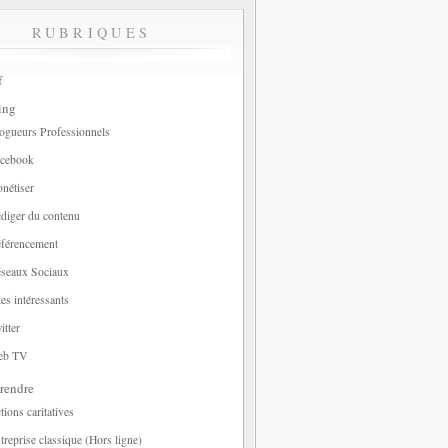
RUBRIQUES
f
ing
ogueurs Professionnels
cebook
nétiser
diger du contenu
férencement
seaux Sociaux
tes intéressants
itter
eb TV
rendre
tions caritatives
treprise classique (Hors ligne)