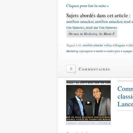
Cliquez pour lire la suite »
Sujets abordés dans cet article :
aurélien amacker
,
aurélien amacker
,
read 
i\m famous
,
read me i\m famous
On mer, in
Marketing
, by Marie F.
Tagged with:
aurélien amacker
•
blog
•
bloggeur
•
clie
Marketing
•
prospects
•
vendre
•
vendre plus
•
voyages
0
Commentaires
Comme
class
Lance