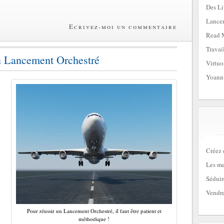
Des Li
Lancem
Ecrivez-moi un commentaire
Read 
Travai
un Lancement Orchestré
Virtuo
Yoann
Créez 
Les me
Séduir
Vendre
Pour réussir un Lancement Orchestré, il faut être patient et
méthodique !