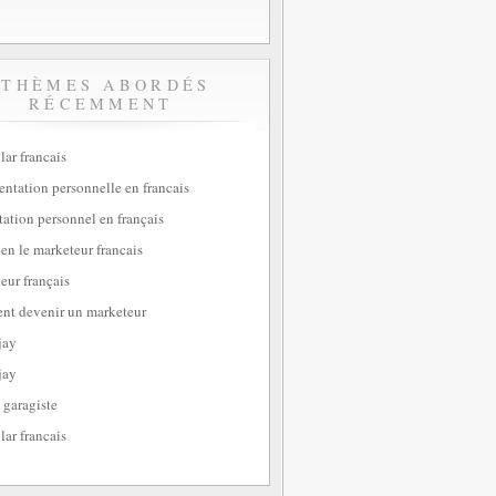
THÈMES ABORDÉS
RÉCEMMENT
lar francais
sentation personnelle en francais
tation personnel en français
ien le marketeur francais
eur français
t devenir un marketeur
jay
jay
 garagiste
lar francais