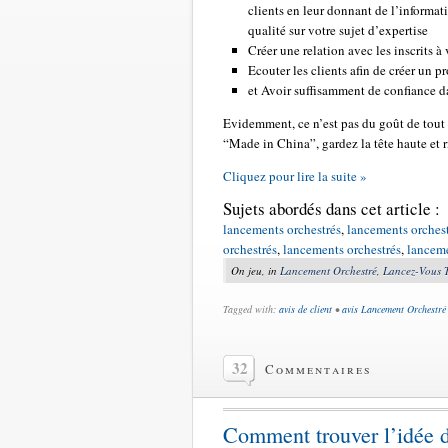
clients en leur donnant de l’informat
qualité sur votre sujet d’expertise
Créer une relation avec les inscrits à 
Ecouter les clients afin de créer un p
et Avoir suffisamment de confiance da
Evidemment, ce n’est pas du goût de tout
“Made in China”, gardez la tête haute et
Cliquez pour lire la suite »
Sujets abordés dans cet article :
lancements orchestrés
,
lancements orches
orchestrés
,
lancements orchestrés
,
lanceme
On jeu, in
Lancement Orchestré
,
Lancez-Vous 
Tagged with:
avis de client
•
avis Lancement Orchestré
32
Commentaires
Comment trouver l’idée d