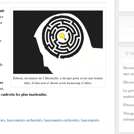
uit
yez
ue
s
C
de
Devene
mes se
Edison, inventeur de l’électricité, a dit que pour avoir une bonne
Découv
es
idée, il faut tout d’abord avoir beaucoup d’idées.
er,
Le peti
s endroits les plus inattendus
.
market
Fêtons
Voyage
entrep
tres
,
lancements orchestrés
,
lancements orchestrés
,
lancements