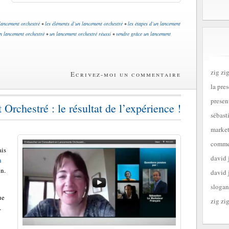
lancement orchestré
•
les éléments d’un lancement orchestré
•
les étapes d’un lancement
un lancement orchestré
•
un lancement orchestré réussi
•
vendre grâce un lancement
zig zig
Ecrivez-moi un commentaire
la pre
presen
rchestré : le résultat de l’expérience !
sébast
market
commen
ais
david 
n
on.
david 
slogan
ue
zig zig
.