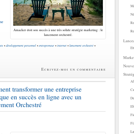
Ma
Né
me
Re
Amacker doit son succès à une très solide stratégie marketing : le
Re
lancement orchestré.
Lance
nts
•
développement personnel
•
entrepreneur
•
internet
•
lancement orchestré
•
Et
Marke
Nouve
Ecrivez-moi un commentaire
Straté
Af
nt transformer une entreprise
Ca
ique en succès en ligne avec un
De
ment Orchestré
Eb
Fi
Fi
La