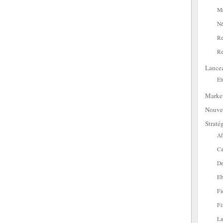
Ma
Né
Re
Re
Lance
Et
Marke
Nouve
Straté
Af
Ca
De
Eb
Fi
Fi
La