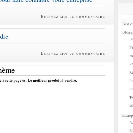
Ecrivez-moi un commentaire
Best o
Blogg
ndre
Bl
Fa
Ecrivez-moi un commentaire
mo
Ré
thème
Ré
Le meilleur produit à vendre
 à cette page est
.
Ré
Si
Tw
W
Entrep
Ac
En