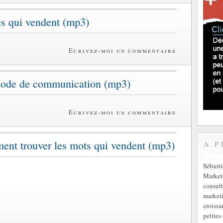
es qui vendent (mp3)
Ecrivez-moi un commentaire
mode de communication (mp3)
Ecrivez-moi un commentaire
nt trouver les mots qui vendent (mp3)
A P
Sébast
Markete
consult
marketi
croissa
petites 