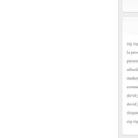
zig zig
la pre
presen
sébast
market
commen
david 
david 
slogan
zig zig