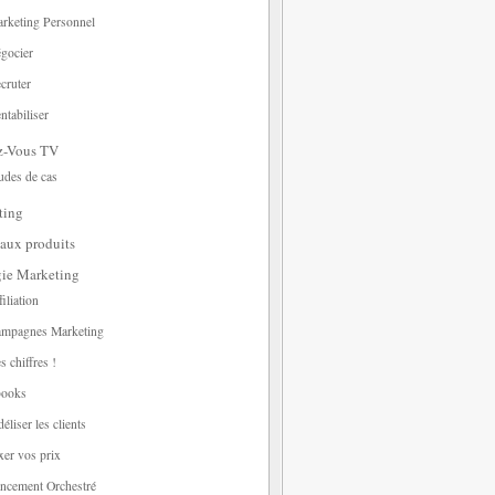
rketing Personnel
gocier
cruter
ntabiliser
z-Vous TV
udes de cas
ting
aux produits
gie Marketing
filiation
mpagnes Marketing
s chiffres !
ooks
déliser les clients
xer vos prix
ncement Orchestré