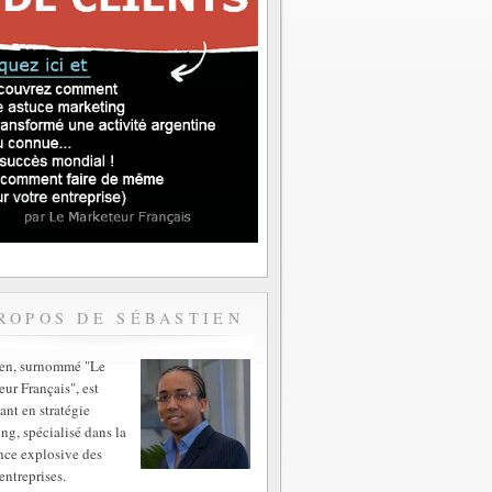
ROPOS DE SÉBASTIEN
ien, surnommé "Le
ur Français", est
ant en stratégie
ng, spécialisé dans la
nce explosive des
entreprises.