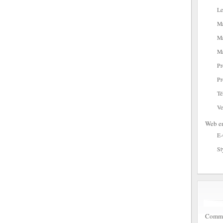
Le
Ma
Ma
Ma
Pr
Pr
Té
Ve
Web en
E
St
Commen