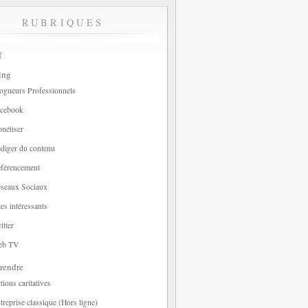
RUBRIQUES
f
ing
ogueurs Professionnels
cebook
nétiser
diger du contenu
férencement
seaux Sociaux
tes intéressants
itter
eb TV
rendre
tions caritatives
treprise classique (Hors ligne)