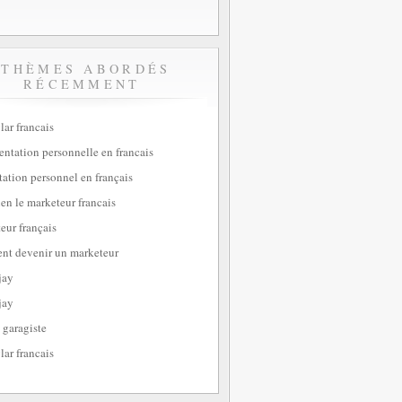
THÈMES ABORDÉS
RÉCEMMENT
lar francais
sentation personnelle en francais
tation personnel en français
ien le marketeur francais
eur français
t devenir un marketeur
jay
jay
 garagiste
lar francais