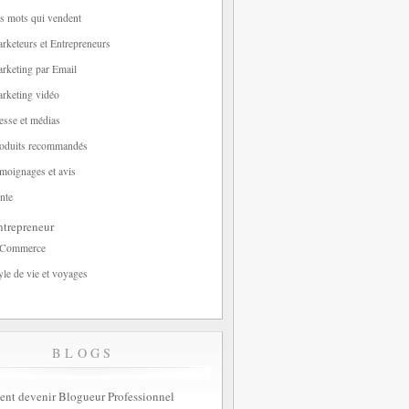
s mots qui vendent
rketeurs et Entrepreneurs
rketing par Email
rketing vidéo
esse et médias
oduits recommandés
moignages et avis
nte
trepreneur
-Commerce
yle de vie et voyages
BLOGS
t devenir Blogueur Professionnel