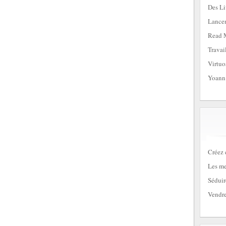
Des Li
Lancem
Read 
Travai
Virtuo
Yoann
Créez 
Les me
Séduir
Vendre