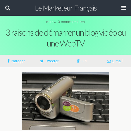
Le Marketeur Français
mer ↔ 3 commentaires
3 raisons de démarrer un blog vidéo ou
une WebTV
Partager
Tweeter
+ 1
E-mail