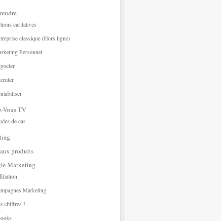
rendre
tions caritatives
treprise classique (Hors ligne)
rketing Personnel
gocier
cruter
ntabiliser
z-Vous TV
udes de cas
ting
aux produits
gie Marketing
filiation
mpagnes Marketing
s chiffres !
ooks