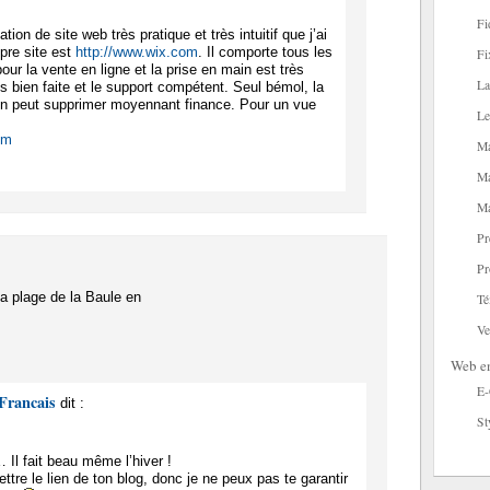
Fi
tion de site web très pratique et très intuitif que j’ai
opre site est
http://www.wix.com
. Il comporte tous les
Fi
ur la vente en ligne et la prise en main est très
La
rès bien faite et le support compétent. Seul bémol, la
’on peut supprimer moyennant finance. Pour un vue
Le
om
Ma
Ma
Ma
Pr
Pr
la plage de la Baule en
Té
Ve
Web en
E
Francais
dit :
St
… Il fait beau même l’hiver !
ttre le lien de ton blog, donc je ne peux pas te garantir