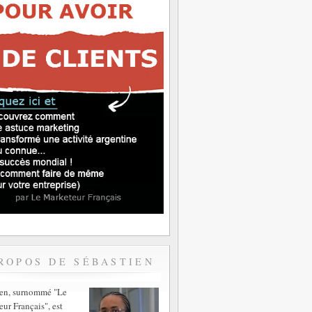
ROPOS DE SÉBASTIEN
ien, surnommé "Le
ur Français", est