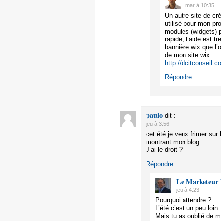
mar à 10:35
Un autre site de créa
utilisé pour mon pr
modules (widgets) po
rapide, l’aide est t
bannière wix que l
de mon site wix:
http://dcitconseil.c
Répondre
paulo
dit :
jeu à 3:56
cet été je veux frimer sur 
montrant mon blog…
J’ai le droit ?
Répondre
Le Marketeur 
jeu à 4:23
Pourquoi attendre ?
L’été c’est un peu loin
Mais tu as oublié de me