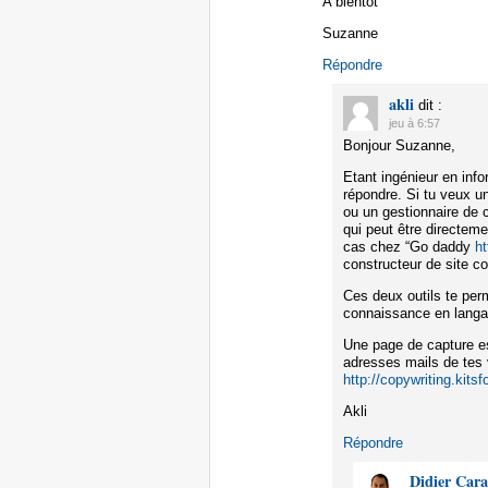
A bientôt
Suzanne
Répondre
akli
dit :
jeu à 6:57
Bonjour Suzanne,
Etant ingénieur en inf
répondre. Si tu veux un
ou un gestionnaire de 
qui peut être directem
cas chez “Go daddy
h
constructeur de site 
Ces deux outils te per
connaissance en lang
Une page de capture es
adresses mails de tes v
http://copywriting.kits
Akli
Répondre
Didier Car