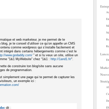
Entrep
Ac
En
Ma
Né
Re
ormatique et web marketeur, je me permet de te
 blog, je te conseil d’utiliser ce qu’on appelle un CMS
Re
contenu comme wordpress qui s’installe facilement et
ent intégré dans certains hébergements comme c’est le
Lance
ttp://www.godaddy.com/
” et si tu veux un site, utilise un
comme “1&1 MyWebsite” chez “1&1 :
http://1and1.fr/
“.
Et
mette de construire ton blog/site sans aucune
Marke
ages de programmation.
Nouve
t simplement une page qui te permet de capturer les
Straté
isiteurs, un exemple ici :
formation.com/
Af
Ca
De
adec
Eb
dit :