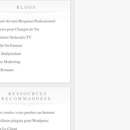
BLOGS
t devenir Blogueur Professionnel
vres pour Changer de Vie
ents Orchestrés TV
Me I'm Famous
l Indépendant
se Marketing
 Romano
RESSOURCES
RECOMMANDÉES
et vendez votre produit sur Internet
illeurs plugins pour Wordpress
e Le Client