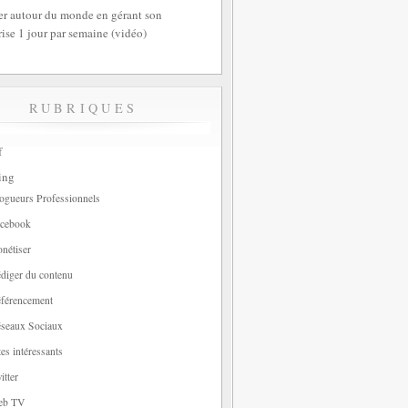
r autour du monde en gérant son
rise 1 jour par semaine (vidéo)
RUBRIQUES
f
ing
ogueurs Professionnels
cebook
nétiser
diger du contenu
férencement
seaux Sociaux
tes intéressants
itter
eb TV