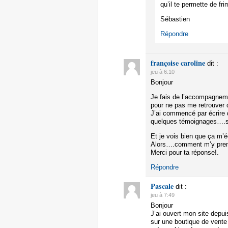
qu’il te permette de fr
Sébastien
Répondre
françoise caroline
dit :
jeu à 6:10
Bonjour
Je fais de l’accompagneme
pour ne pas me retrouver
J’ai commencé par écrire q
quelques témoignages….sur
Et je vois bien que ça m’é
Alors….comment m’y prend
Merci pour ta réponse!.
Répondre
Pascale
dit :
jeu à 7:49
Bonjour
J’ai ouvert mon site depui
sur une boutique de vente 