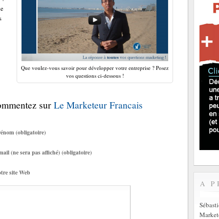
le
s
Que voulez-vous savoir pour développer votre entreprise ? Posez
vos questions ci-dessous !
Commentez sur
Le Marketeur Francais
énom (obligatoire)
ail (ne sera pas affiché) (obligatoire)
tre site Web
A P
Sébast
Markete