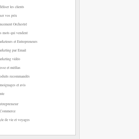
déliser les clients
xer vos prix
ncement Orchestré
s mots qui vendent
rketeurs et Entrepreneurs
rketing par Email
rketing vidéo
esse et médias
oduits recommandés
moignages et avis
nte
trepreneur
-Commerce
yle de vie et voyages