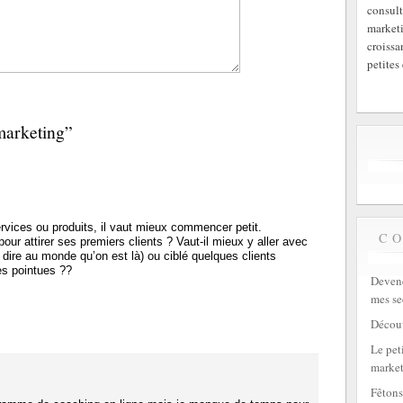
consult
marketi
croissa
petites 
marketing”
rvices ou produits, il vaut mieux commencer petit.
C
ur attirer ses premiers clients ? Vaut-il mieux y aller avec
dire au monde qu’on est là) ou ciblé quelques clients
rès pointues ??
Devene
mes se
Découv
Le peti
market
Fêtons