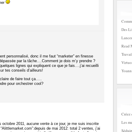
imer
Commen
Des Li
Lancem
Read 
Travai
nt personnalisé, donc il me faut “marketer” en finesse
 dépassée par la tâche….Comment je dois m’y prendre ?
Virtuo
uelques lignes qui expliquent ce que je fais….j’ai recueilli
 tes conseils d’ailleurs!
Yoann
claire de faire tout ça…..
re pour orchestrer cool?
Créez 
Les me
s octobre 2011, aucune vente à ce jour, je me suis inscrite
“Alittlemarket.com”:depuis de mai 2012: total 2 ventes, j’ai
Séduir