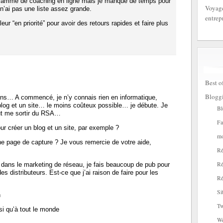
ramme de coaching en ligne mais je manque de temps pour
Voyage
 n’ai pas une liste assez grande.
entrep
leur “en priorité” pour avoir des retours rapides et faire plus
Best o
Blogg
ons… A commencé, je n’y connais rien en informatique,
blog et un site… le moins coûteux possible… je débute. Je
Bl
eut me sortir du RSA…
Fa
 créer un blog et un site, par exemple ?
mo
e page de capture ? Je vous remercie de votre aide,
Ré
Ré
 dans le marketing de réseau, je fais beaucoup de pub pour
des distributeurs. Est-ce que j’ai raison de faire pour les
Ré
Si
n
Tw
si qu’à tout le monde
W