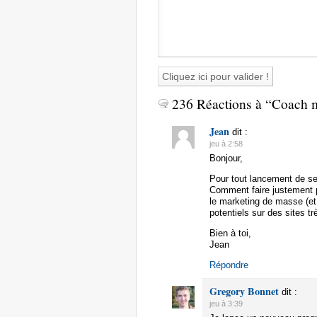
236 Réactions à “Coach 
Jean
dit :
jeu à 2:58
Bonjour,
Pour tout lancement de se
Comment faire justement po
le marketing de masse (et 
potentiels sur des sites t
Bien à toi,
Jean
Répondre
Gregory Bonnet
dit :
jeu à 3:39