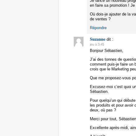
Je lance un nouveau prog
en faire sa promotion ! Je
Où dois-je ajouter de la va
de ventes ?
Répondre
Suzanne
dit :
jeu à 3:45
Bonjour Sébastien,
J’ai des tonnes de questi
comment puis-je faire un 
crois que le Marketing p
Que me proposez-vous pour
Excusez-moi c’est quoi un
Sébastien.
Pour quelqu’un qui débute
les produits et pour avoir 
deux, où pas ?
Merci pour tout, Sébastie
Excellente après-midi, ain