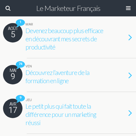
Le Marketeur Français
1
MAR
AOÛT
Devenez beaucoup plus efficace
5
en découvrant mes secrets de
productivité
74
VEN
MAI
Découvrez l’aventure de la
9
formation en ligne
9
JEU
AVR
Le petit plus qui fait toute la
17
différence pour un marketing
réussi