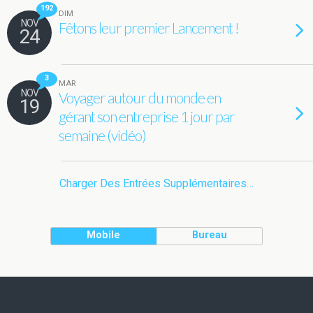
192
DIM
NOV
Fêtons leur premier Lancement !
24
3
MAR
NOV
Voyager autour du monde en
19
gérant son entreprise 1 jour par
semaine (vidéo)
Charger Des Entrées Supplémentaires…
Mobile
Bureau