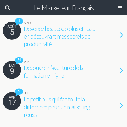
Le Marketeur Français
1
MAR
AOÛT
Devenez beaucoup plus efficace
5
en découvrant mes secrets de
productivité
74
VEN
MAI
Découvrez l’aventure de la
9
formation en ligne
9
JEU
AVR
Le petit plus qui fait toute la
17
différence pour un marketing
réussi