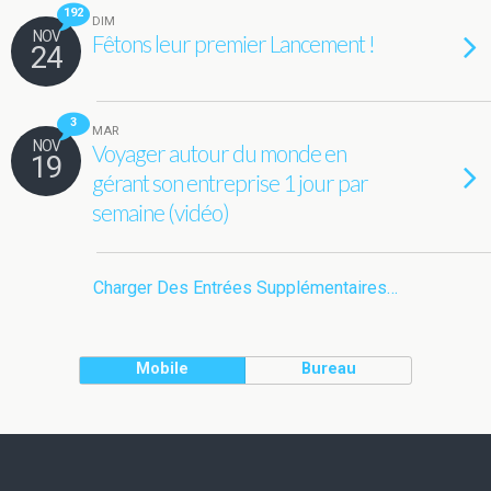
192
DIM
NOV
Fêtons leur premier Lancement !
24
3
MAR
NOV
Voyager autour du monde en
19
gérant son entreprise 1 jour par
semaine (vidéo)
Charger Des Entrées Supplémentaires…
Mobile
Bureau