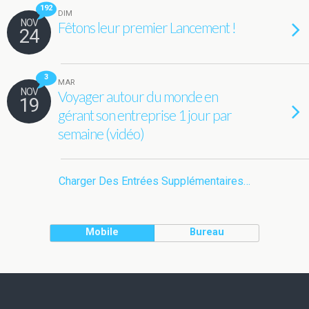
192
DIM
NOV
Fêtons leur premier Lancement !
24
3
MAR
NOV
Voyager autour du monde en
19
gérant son entreprise 1 jour par
semaine (vidéo)
Charger Des Entrées Supplémentaires…
Mobile
Bureau