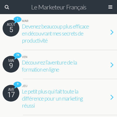
Le Marketeur Français
1
MAR
AOÛT
Devenez beaucoup plus efficace
5
en découvrant mes secrets de
productivité
74
VEN
MAI
Découvrez l’aventure de la
9
formation en ligne
9
JEU
AVR
Le petit plus qui fait toute la
17
différence pour un marketing
réussi