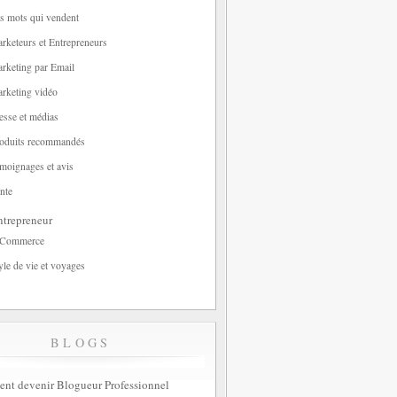
s mots qui vendent
rketeurs et Entrepreneurs
rketing par Email
rketing vidéo
esse et médias
oduits recommandés
moignages et avis
nte
trepreneur
-Commerce
yle de vie et voyages
BLOGS
t devenir Blogueur Professionnel