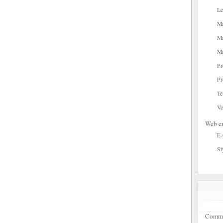
Le
Ma
Ma
Ma
Pr
Pr
Té
Ve
Web en
E
St
Commen