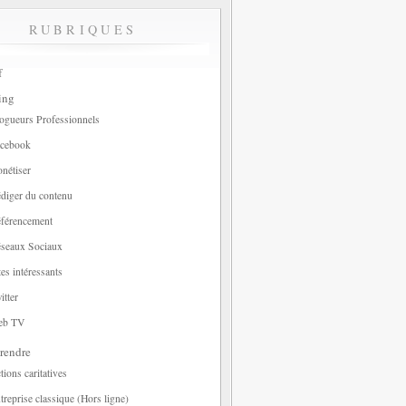
RUBRIQUES
f
ing
ogueurs Professionnels
cebook
nétiser
diger du contenu
férencement
seaux Sociaux
tes intéressants
itter
eb TV
rendre
tions caritatives
treprise classique (Hors ligne)