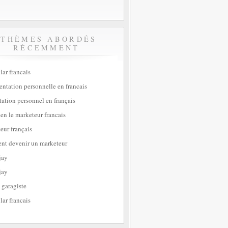
THÈMES ABORDÉS
RÉCEMMENT
lar francais
sentation personnelle en francais
tation personnel en français
ien le marketeur francais
eur français
t devenir un marketeur
jay
jay
 garagiste
lar francais