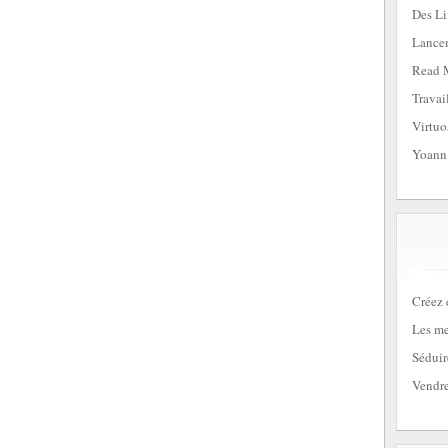
Des Li
Lancem
Read 
Travai
Virtuo
Yoann
Créez 
Les me
Séduir
Vendre