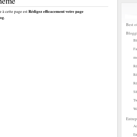
thème
Rédigez efficacement votre page
 à cette page est
log
.
Best o
Blogg
Bl
Fa
mo
Ré
Ré
Ré
Si
Tw
W
Entrep
Ac
En