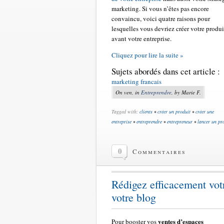
marketing. Si vous n’êtes pas encore
convaincu, voici quatre raisons pour
lesquelles vous devriez créer votre produi
avant votre entreprise.
Cliquez pour lire la suite »
Sujets abordés dans cet article :
marketing francais
On ven, in
Entreprendre
, by Marie F.
Tagged with:
clients
•
créer un produit
•
créer une
entreprise
•
entreprendre
•
entrepreneur
•
lancer un pr
0
Commentaires
Rédigez efficacement vot
votre blog
ventes d’espaces
Pour booster vos