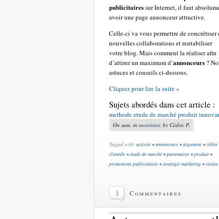
publicitaires
sur Internet, il faut absolum
avoir une page annonceur attractive.
Celle-ci va vous permettre de concrétiser
nouvelles collaborations et rentabiliser
votre blog. Mais comment la réaliser afin
annonceurs
d’attirer un maximum d’
? No
astuces et conseils ci-dessous.
Cliquez pour lire la suite »
Sujets abordés dans cet article :
methode etude de marché produit innova
On sam, in
monétiser
, by Cédric P.
Tagged with:
activité
•
annonceurs
•
argument
•
cibler
clientèle
•
étude de marché
•
partenaires
•
produit
•
promotions publicitaires
•
stratégie marketing
•
visites
1
Commentaires