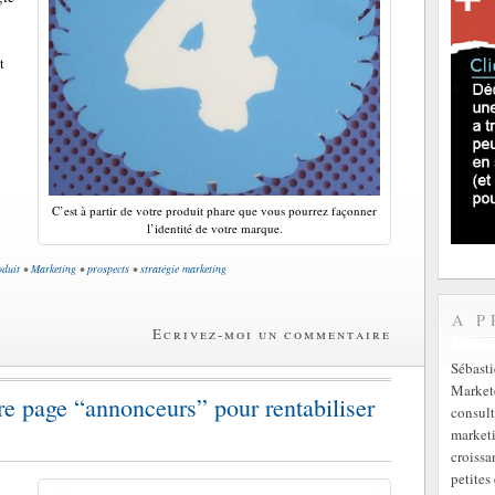
t
C’est à partir de votre produit phare que vous pourrez façonner
l’identité de votre marque.
oduit
•
Marketing
•
prospects
•
stratégie marketing
A P
Ecrivez-moi un commentaire
Sébast
Markete
re page “annonceurs” pour rentabiliser
consult
marketi
croissa
petites 