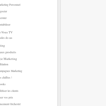
rketing Personnel
gocier
cruter
ntabiliser
z-Vous TV
udes de cas
ting
aux produits
gie Marketing
filiation
mpagnes Marketing
s chiffres !
ooks
déliser les clients
xer vos prix
ncement Orchestré