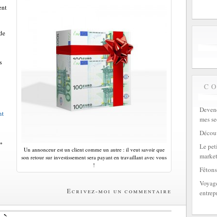
ent
 de
s
C
Devene
nt
mes se
Découv
•
Le peti
Un annonceur est un client comme un autre : il veut savoir que
market
son retour sur investissement sera payant en travaillant avec vous
!
Fêtons
Voyage
Ecrivez-moi un commentaire
entrep