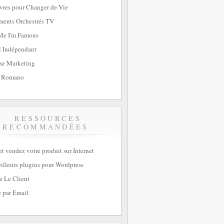
vres pour Changer de Vie
ents Orchestrés TV
Me I'm Famous
l Indépendant
se Marketing
 Romano
RESSOURCES
RECOMMANDÉES
et vendez votre produit sur Internet
illeurs plugins pour Wordpress
e Le Client
 par Email