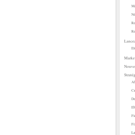
Ma
Né
Re
Re
Lance
Et
Marke
Nouve
Straté
Af
Ca
De
Eb
Fi
Fi
La