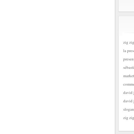
zig zig
la pre
presen
sébast
market
commen
david 
david 
slogan
zig zig