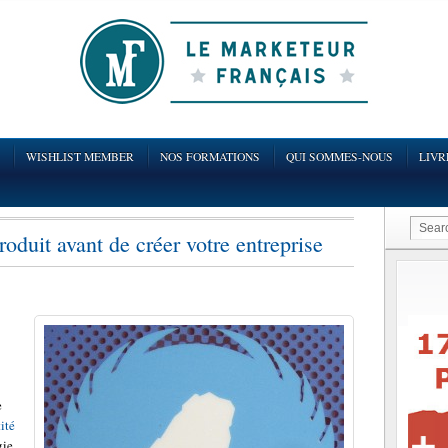
WISHLIST MEMBER
NOS FORMATIONS
QUI SOMMES-NOUS
LIVR
roduit avant de créer votre entreprise
e
ité
gie