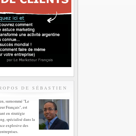
ROPOS DE SÉBASTIEN
ien, surnommé "Le
ur Français", est
ant en stratégie
ng, spécialisé dans la
nce explosive des
entreprises.