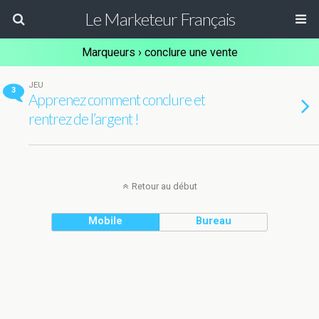
Le Marketeur Français
Marqueurs › conclure une vente
JEU
3
Apprenez comment conclure et
rentrez de l’argent !
Retour au début
Mobile
Bureau