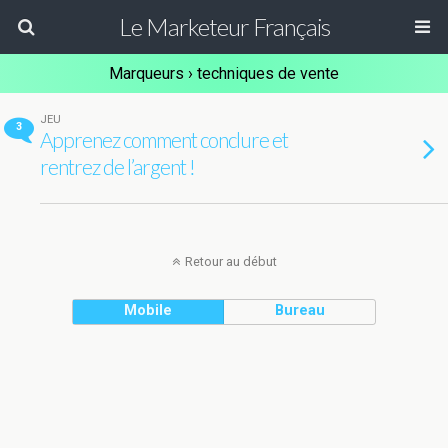
Le Marketeur Français
Marqueurs › techniques de vente
JEU
3
Apprenez comment conclure et
rentrez de l’argent !
Retour au début
Mobile
Bureau