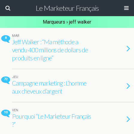
Le Marketeur Français
Marqueurs › jeff walker
MAR
8
Jeff Walker : “Ma méthode a
vendu 400 millions de dollars de
produits en ligne”
JEU
72
Campagne marketing : L’homme
aux cheveux d’argent
VEN
10
Pourquoi “Le Marketeur Français
?”