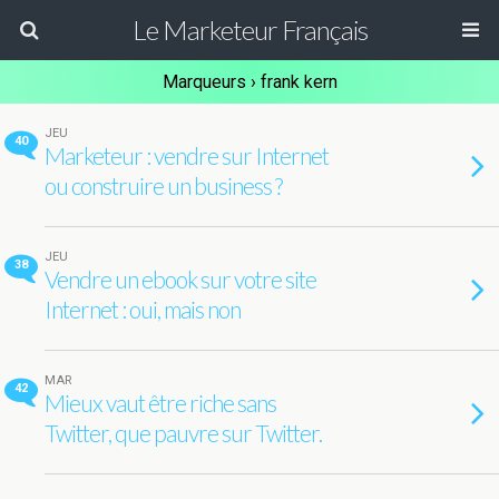
Le Marketeur Français
Marqueurs › frank kern
JEU
40
Marketeur : vendre sur Internet
ou construire un business ?
JEU
38
Vendre un ebook sur votre site
Internet : oui, mais non
MAR
42
Mieux vaut être riche sans
Twitter, que pauvre sur Twitter.