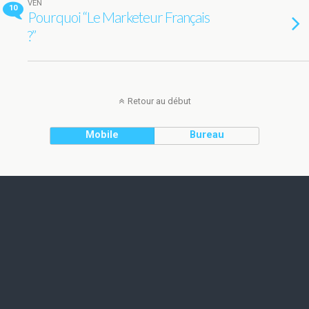
VEN
10
Pourquoi “Le Marketeur Français
?”
Retour au début
Mobile
Bureau